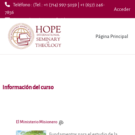
Teléfono : (Tel.: +1 (714) 997-5059 | +1 (657) 246-
Acceder
7856
Correo electrónico :
info@hopeseminary.org
Salta al contenido principal
Página Principal
Información del curso
El Ministerio Misionero
Fundamentos para el estudio de la